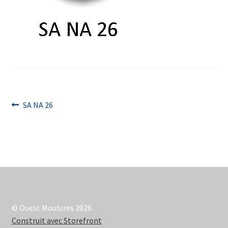
Navigation
Article
SA NA 26
précédent :
de
l’article
© Ouest Moulures 2026
Construit avec Storefront
.