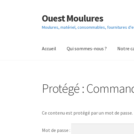
Ouest Moulures
Aller
Aller
à
au
Moulures, matériel, consommables, fournitures d
la
contenu
navigation
Accueil
Qui sommes-nous ?
Notre c
Protégé : Comman
Ce contenu est protégé par un mot de passe. Po
Mot de passe :