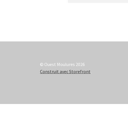
© Ouest Moulures 2026
Construit avec Storefront
.