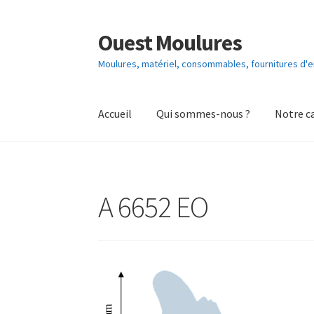
Ouest Moulures
Aller
Aller
à
au
Moulures, matériel, consommables, fournitures d
la
contenu
navigation
Accueil
Qui sommes-nous ?
Notre c
A 6652 EO